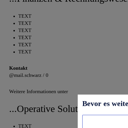
TEXT
TEXT
TEXT
TEXT
TEXT
TEXT
Kontakt
@mail.schwarz / 0
Weitere Informationen unter
Bevor es weit
...Operative Solutions
TEXT