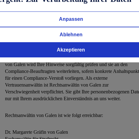
werden:
zum Online-Meldesystem
.
Anpassen
Vertrauensan
wältin
Ablehnen
Mit Rechtsanwältin Dr. Margarete von Galen steht Ihnen unsere
externe Vertrauensanwältin zur Verfügung. Sie können sich jederzeit
Akzeptieren
mit Informationen zu unternehmens- und beschäftigungsbezogenen
Straftaten oder Ordnungswidrigkeiten an sie wenden. Rechtsanwälti
von Galen wird Ihre Hinweise sorgfältig prüfen und sie an den
Compliance-Beauftragten weiterleiten, sofern konkrete Anhaltspunk
für einen Compliance-Verstoß vorliegen. Als externe
Vertrauensanwältin ist Rechtsanwältin von Galen zur
Verschwiegenheit verpflichtet. Sie gibt Ihre personenbezogenen Dat
nur mit Ihrem ausdrücklichen Einverständnis an uns weiter.
Rechtsanwältin von Galen ist wie folgt erreichbar:
Dr. Margarete Gräfin von Galen
Fachanwältin für Strafrecht